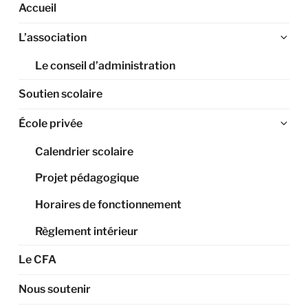
Accueil
Ouv
L’association
le
Le conseil d’administration
sou
me
Soutien scolaire
Ouv
École privée
le
Calendrier scolaire
sou
me
Projet pédagogique
Horaires de fonctionnement
Règlement intérieur
Le CFA
Nous soutenir