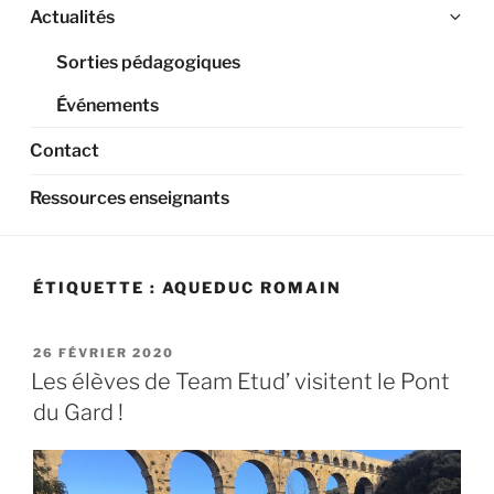
Ouv
Actualités
le
Sorties pédagogiques
sou
me
Événements
Contact
Ressources enseignants
ÉTIQUETTE :
AQUEDUC ROMAIN
PUBLIÉ
26 FÉVRIER 2020
LE
Les élèves de Team Etud’ visitent le Pont
du Gard !