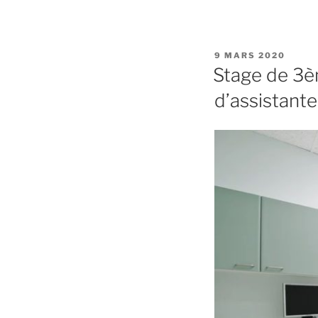
PUBLIÉ
9 MARS 2020
LE
Stage de 3è
d’assistante