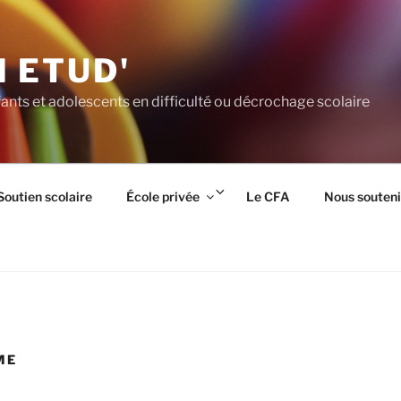
 ETUD'
ants et adolescents en difficulté ou décrochage scolaire
rir
Ouvrir
Soutien scolaire
École privée
Le CFA
Nous souteni
le
us-
sous-
nu
menu
ME