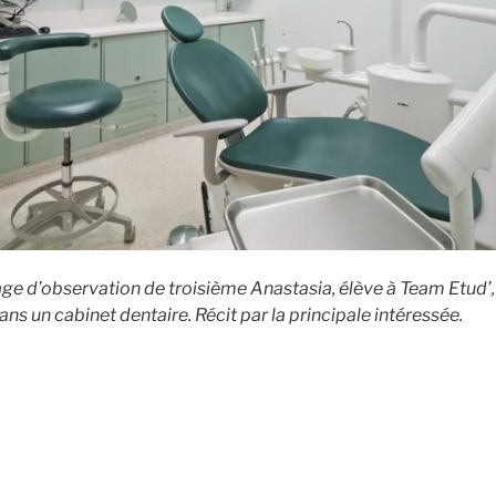
age d’observation de troisième Anastasia, élève à Team Etud’, 
ns un cabinet dentaire. Récit par la principale intéressée.
de
« Stage
de
3ème