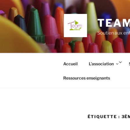
Aller
au
contenu
TEAM
principal
Soutien aux enf
Ouv
Accueil
L’association
le
so
Ressources enseignants
me
ÉTIQUETTE :
3È