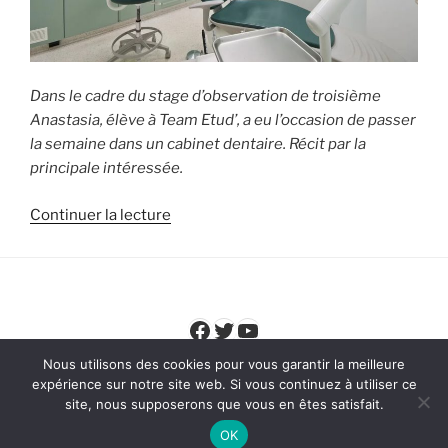
Dans le cadre du stage d’observation de troisième
Anastasia, élève à Team Etud’, a eu l’occasion de passer
la semaine dans un cabinet dentaire. Récit par la
principale intéressée.
de
Continuer la lecture
« Stage
de
3ème
:
Facebook
Twitter
YouTube
Anastasia
raconte
Nous utilisons des cookies pour vous garantir la meilleure
son
expérience sur notre site web. Si vous continuez à utiliser ce
site, nous supposerons que vous en êtes satisfait.
expérience
d’assistante
OK