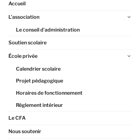
Accueil
Ouv
L’association
le
Le conseil d’administration
sou
me
Soutien scolaire
Ouv
École privée
le
Calendrier scolaire
sou
me
Projet pédagogique
Horaires de fonctionnement
Règlement intérieur
Le CFA
Nous soutenir