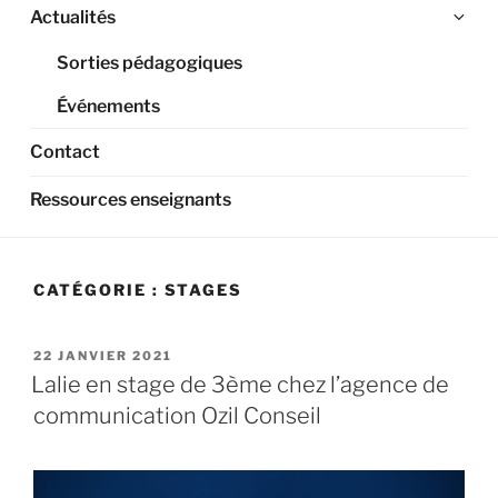
Ouv
Actualités
le
Sorties pédagogiques
sou
me
Événements
Contact
Ressources enseignants
CATÉGORIE :
STAGES
PUBLIÉ
22 JANVIER 2021
LE
Lalie en stage de 3ème chez l’agence de
communication Ozil Conseil