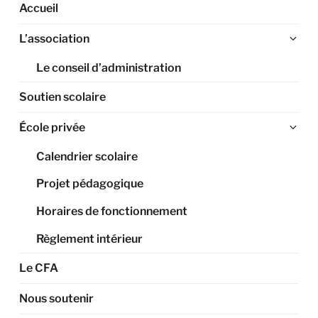
Accueil
Ouv
L’association
le
Le conseil d’administration
sou
me
Soutien scolaire
Ouv
École privée
le
Calendrier scolaire
sou
me
Projet pédagogique
Horaires de fonctionnement
Règlement intérieur
Le CFA
Nous soutenir