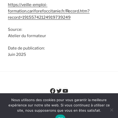
https://veille-emploi-
formation.cariforefoccitanie.fr/Record.htm?
record=19155742124919739249
Source:
Atelier du formateur
Date de publication:
Juin 2025
Facebook
Twitter
YouTube
Nous utilisons des cookies pour vous garantir la meilleure
expérience sur notre site web. Si vous continuez à utiliser ce
site, nous supposerons que vous en êtes satisfait.